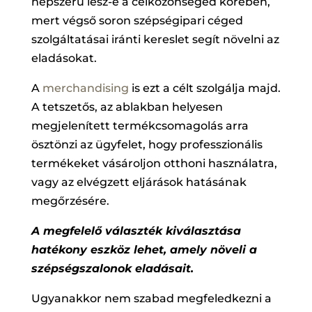
népszerű lesz-e a célközönséged körében,
mert végső soron szépségipari céged
szolgáltatásai iránti kereslet segít növelni az
eladásokat.
A
merchandising
is ezt a célt szolgálja majd.
A tetszetős, az ablakban helyesen
megjelenített termékcsomagolás arra
ösztönzi az ügyfelet, hogy professzionális
termékeket vásároljon otthoni használatra,
vagy az elvégzett eljárások hatásának
megőrzésére.
A megfelelő választék kiválasztása
hatékony eszköz lehet, amely növeli a
szépségszalonok eladásait.
Ugyanakkor nem szabad megfeledkezni a