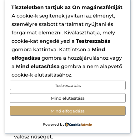
tárgyakat. A probléma megoldása
Tiszteletben tartjuk az Ön magánszféráját
érdekében már a szépségszalon belső
A cookie-k segítenek javítani az élményt,
kialakításának szakaszában ki kell
személyre szabott tartalmat nyújtani és
választani azokat a helyeket a vitrinek
forgalmat elemezni. Kiválaszthatja, mely
elhelyezésére, amelyek a legjobban
cookie-kat engedélyezi a
Testreszabás
reprezentálják termékeidet.
gombra kattintva. Kattintson a
Mind
Azon helyek listája, ahol a
elfogadása
gombra a hozzájáruláshoz vagy
legszerencsétlenebb a kirakat elhelyezése
a
Mind elutasítása
gombra a nem alapvető
cookie-k elutasításához.
A személyzet mögött.
A vitrinek feladata a
Testreszabás
termék jövedelmező bemutatása és a
vásárlók számára a részletes megtekintés
Mind elutasítása
lehetősége. Ha az építmény a recepció
mögött található, a látogatókat
Mind elfogadása
megfosztják ettől a lehetőségtől, ami
Powered by
növelheti a vásárlás feladásának
valószínűségét.