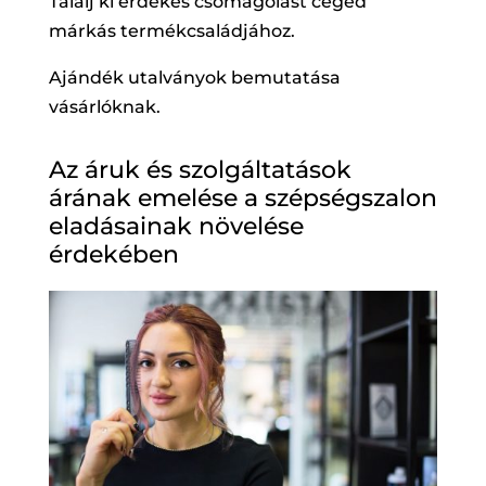
Találj ki érdekes csomagolást céged
márkás termékcsaládjához.
Ajándék utalványok bemutatása
vásárlóknak.
Az áruk és szolgáltatások
árának emelése a szépségszalon
eladásainak növelése
érdekében