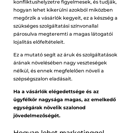
konfliktushelyzetre figyelmesek, és tudják,
hogyan lehet kikerülni azokból miközben
megőrzik a vásárlók kegyeit, ez a készség a
szükséges szolgáltatási színvonallal
párosulva megteremti a magas látogatói
lojalitás előfeltételeit.
Ez a mutató segít az áruk és szolgáltatások
árának növelésében nagy veszteségek
nélkül, és ennek megfelelően növeli a
szépségszalon eladásait.
Ha a vásárlók elégedettsége és az
ügyfélkör nagysága magas, az emelkedő
egységárak növelik szalonod
jövedelmezőségét.
Hogyan lehet marketinggel