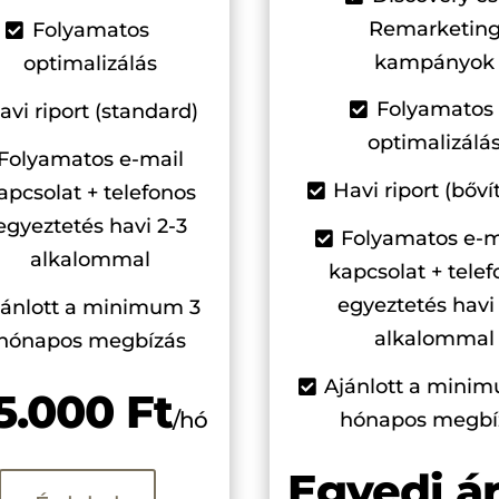
Remarketin
Folyamatos
kampányok
optimalizálás
Folyamatos
avi riport (standard)
optimalizálá
Folyamatos e-mail
Havi riport (bőví
apcsolat + telefonos
egyeztetés havi 2-3
Folyamatos e-m
alkalommal
kapcsolat + tele
egyeztetés havi
jánlott a minimum 3
alkalommal
hónapos megbízás
Ajánlott a mini
5.000 Ft
/hó
hónapos megbí
Egyedi á