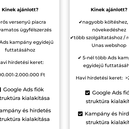
Kinek ajánlott?
Kinek ajánlott?
rős versenyű piacra
✔nagyobb költéshez,
yamatos ügyfélszerzés
növekedéshez
✔több szolgáltatáshoz / 
 Ads kampány egyidejű
Unas webshop
futtatásához
✔ 5-nél több Ads ka
avi hirdetési keret:
egyidejű futtatásá
0.001-2.000.000 Ft
Havi hirdetési keret: 
Google Ads fiók
Google Ads fi
truktúra kialakítása
struktúra kialakí
ampány és hirdetés
Kampány és hird
truktúra kialakítása
struktúra kialakí