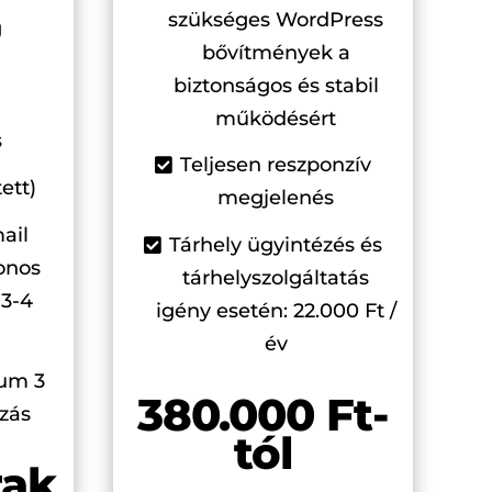
szükséges WordPress
g
bővítmények a
biztonságos és stabil
működésért
s
Teljesen reszponzív
tett)
megjelenés
ail
Tárhely ügyintézés és
fonos
tárhelyszolgáltatás
 3-4
igény esetén: 22.000 Ft /
év
mum 3
380.000 Ft-
zás
tól
rak