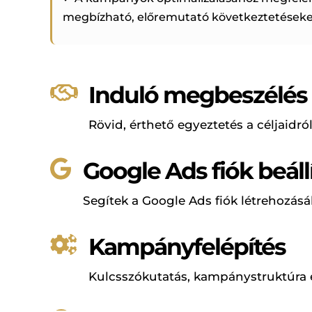
megbízható, előremutató következtetéseket
Induló megbeszélés

Rövid, érthető egyeztetés a céljaidról,
Google Ads fiók beáll

Segítek a Google Ads fiók létrehozásá
Kampányfelépítés

Kulcsszókutatás, kampánystruktúra és 