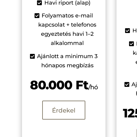
Havi riport (alap)
Folyamatos e-mail
kapcsolat + telefonos
H
egyeztetés havi 1–2
alkalommal
k
Ajánlott a minimum 3
hónapos megbízás
80.000 Ft
A
/hó
12
Érdekel