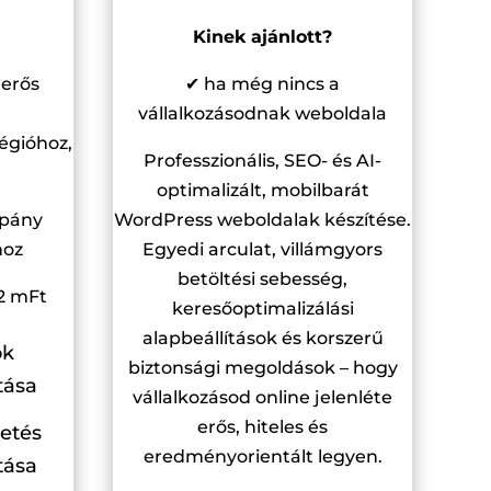
Kinek ajánlott?
 erős
✔ ha még nincs a
vállalkozásodnak weboldala
régióhoz,
Professzionális, SEO- és AI-
optimalizált, mobilbarát
mpány
WordPress weboldalak készítése.
hoz
Egyedi arculat, villámgyors
betöltési sebesség,
>2 mFt
keresőoptimalizálási
alapbeállítások és korszerű
ók
biztonsági megoldások – hogy
tása
vállalkozásod online jelenléte
erős, hiteles és
etés
eredményorientált legyen.
tása