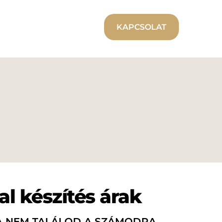
KAPCSOLAT
l készítés árak
HA NEM TALÁLOD A SZÁMODRA