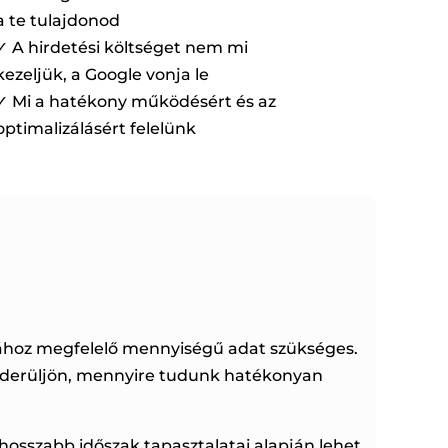
a te tulajdonod
✓ A hirdetési költséget nem mi
kezeljük, a Google vonja le
✓ Mi a hatékony működésért és az
optimalizálásért felelünk
ához megfelelő mennyiségű adat szükséges.
kiderüljön, mennyire tudunk hatékonyan
osszabb időszak tapasztalatai alapján lehet