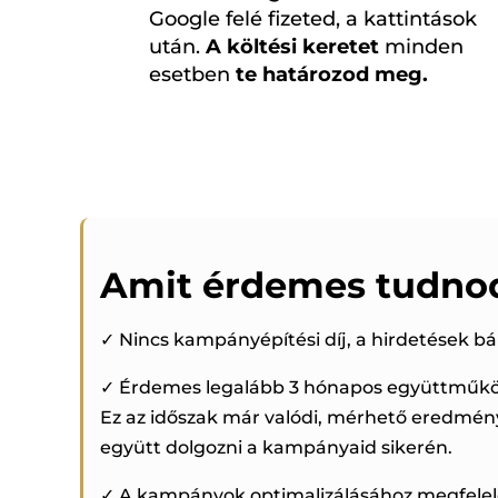
Google felé fizeted, a kattintások
után.
A költési keretet
minden
esetben
te határozod meg.
Amit érdemes tudno
✓ Nincs kampányépítési díj, a hirdetések b
✓ Érdemes legalább 3 hónapos együttműköd
Ez az időszak már valódi, mérhető eredmén
együtt dolgozni a kampányaid sikerén.
✓ A kampányok optimalizálásához megfelelő