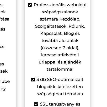
és
Professzionális weboldal
tok
szépségszalonok
ítása
számára Kezdőlap,
Szolgáltatások, Rólunk,
tés
Kapcsolat, Blog és
további aloldalak
cs
(összesen 7 oldal),
kapcsolatfelvételi
űrlappal és ajándék
es
tartalommal
ések
3 db SEO-optimalizált
Tube
blogcikk, kifejezetten
ény
szépségipari témákra
SSL tanúsítvány és