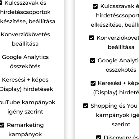
Kulcsszavak és
Kulcsszavak 
hirdetéscsoportok
hirdetéscsopor
lkészítése, beállítása
elkészítése, beáll
Konverziókövetés
Konverzióköve
beállítása
beállítása
Google Analytics
Google Analyti
összekötés
összekötés
Keresési + képes
Keresési + kép
(Display) hirdetések
(Display) hirdet
ouTube kampányok
Shopping és You
igény szerint
kampányok ig
szerint
Remarketing
kampányok
Discovery és