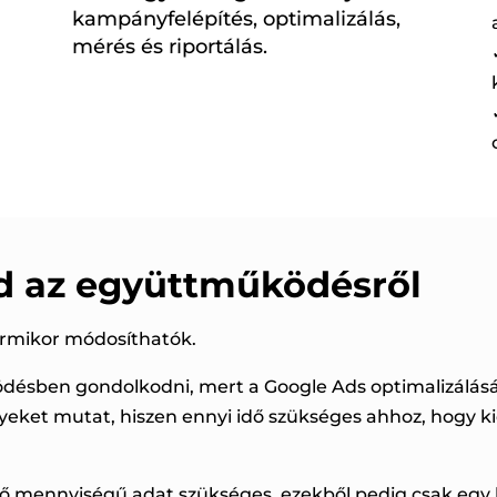
kampányfelépítés, optimalizálás,
mérés és riportálás.
d az együttműködésről
ármikor módosíthatók.
ésben gondolkodni, mert a Google Ads optimalizálás
yeket mutat, hiszen ennyi idő szükséges ahhoz, hogy 
 mennyiségű adat szükséges, ezekből pedig csak egy h