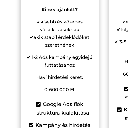
Kinek ajánlott?
✔kisebb és közepes
✔e
vállalkozásoknak
✔fol
✔akik stabil érdeklődőket
✔ 3-5
szeretnének
✔ 1-2 Ads kampány egyidejű
H
futtatásához
60
Havi hirdetési keret:
0-600.000 Ft
s
Google Ads fiók
K
struktúra kialakítása
s
Kampány és hirdetés