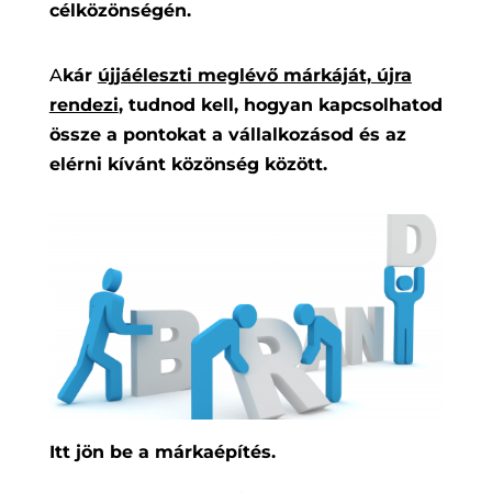
célközönségén.
A
kár
újjáéleszti meglévő márkáját, újra
rendezi
, tudnod kell, hogyan kapcsolhatod
össze a pontokat a vállalkozásod és az
elérni kívánt közönség között.
Itt jön be a márkaépítés.