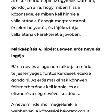
Amikor márkát épít az ügyfelek számára,
gondoljon arra, hogy miben hisz a
közönsége, és miben kell hinnie a
vállalatának. Ez segít megteremteni
érzelmi helyzetét, és tájékoztatja
vállalatának karakterét a jövőben.
Márkaépítés 4. lépés: Legyen erős neve és
logója
Bár a név és a logó nem alkotja a márka
teljes lényegét, fontos kérdések ezekre
gondolni. Az erős márkának könnyen
felismerhetőnek kell lennie, és az
elismerés a cég nevével kezdődik.
A neve mindenhol megjelenik, a
webhelyén, a közösségi hálózatokon, a