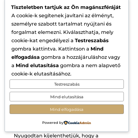
Tiszteletben tartjuk az Ön magánszféráját
Mindenki szereti úgy érezni magát, mintha
A cookie-k segítenek javítani az élményt,
valami különleges lenne, és a márkaélmény
személyre szabott tartalmat nyújtani és
egyéni ügyfelekre és ötletekre szabása
forgalmat elemezni. Kiválaszthatja, mely
segíthet a márkakapcsolatok
cookie-kat engedélyezi a
Testreszabás
elmélyítésében.
gombra kattintva. Kattintson a
Mind
Ha a márkaépítés kezdetétől kezdve
elfogadása
gombra a hozzájáruláshoz vagy
személyre szabja mindazt, amit tesz, akkor
a
Mind elutasítása
gombra a nem alapvető
sokkal könnyebb lesz közönségét
cookie-k elutasításához.
szegmentálni és vonzóbb marketing- és
Testreszabás
kommunikációs megoldásokat kínálni,
miközben cége folyamatosan fejlődik.
Mind elutasítása
Mind elfogadása
Márkaépítési stratégiák: A legújabb média
használata
Powered by
Nyugodtan kijelenthetjük, hogy a