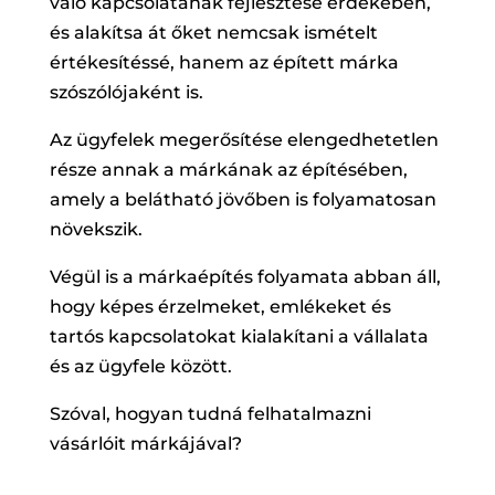
való kapcsolatának fejlesztése érdekében,
és alakítsa át őket nemcsak ismételt
értékesítéssé, hanem az épített márka
szószólójaként is.
Az ügyfelek megerősítése elengedhetetlen
része annak a márkának az építésében,
amely a belátható jövőben is folyamatosan
növekszik.
Végül is a márkaépítés folyamata abban áll,
hogy képes érzelmeket, emlékeket és
tartós kapcsolatokat kialakítani a vállalata
és az ügyfele között.
Szóval, hogyan tudná felhatalmazni
vásárlóit márkájával?