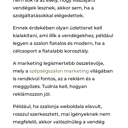
nem sok rá az esély, hogy visszajáró
vendégek lesznek, akkor sem, ha a
szolgáltatásokkal elégedettek.
Ennek érdekében olyan üzletteret kell
kialakítani, ami illik a vendégekhez, például
legyen a szalon fiatalos és modern, ha a
célcsoport a fiatalabb korosztály.
A marketing legismertebb összetevője,
mely a
szépségszalon marketing
világában
is rendkívül fontos, az a reklám és a
meggyőzés. Tudnia kell, hogyan
reklámozzon jól.
Például, ha szalonja weboldala elavult,
rosszul szerkesztett, mai igényeknek nem
megfelelő, akkor valószínűleg a vendég