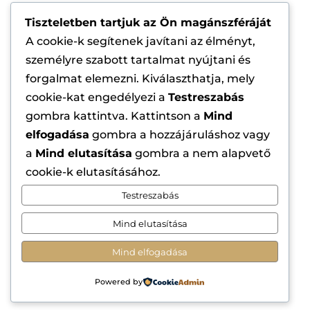
Email

Tiszteletben tartjuk az Ön magánszféráját
info@szepsegszalon-marketing.hu
A cookie-k segítenek javítani az élményt,
személyre szabott tartalmat nyújtani és
Cím

forgalmat elemezni. Kiválaszthatja, mely
1184 Budapest, Üllői út 323.
cookie-kat engedélyezi a
Testreszabás
gombra kattintva. Kattintson a
Mind
Telefon

elfogadása
gombra a hozzájáruláshoz vagy
+36 70 364 1441
a
Mind elutasítása
gombra a nem alapvető
cookie-k elutasításához.
Testreszabás
Mind elutasítása
Copyright © 2026
BM1 Szépségszalon
Marketing Ügynökség.
Minden jog
Mind elfogadása
fenntartva. Az oldalt készítette:
Szokai
Powered by
Tünde- Online marketing