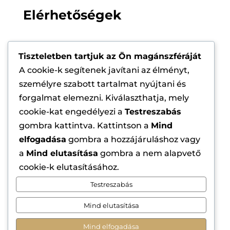
Elérhetőségek
Email

Tiszteletben tartjuk az Ön magánszféráját
info@szepsegszalon-marketing.hu
A cookie-k segítenek javítani az élményt,
személyre szabott tartalmat nyújtani és
Cím

forgalmat elemezni. Kiválaszthatja, mely
1184 Budapest, Üllői út 323.
cookie-kat engedélyezi a
Testreszabás
gombra kattintva. Kattintson a
Mind
Telefon

elfogadása
gombra a hozzájáruláshoz vagy
+36 70 364 1441
a
Mind elutasítása
gombra a nem alapvető
cookie-k elutasításához.
Testreszabás
Mind elutasítása
Copyright © 2026
BM1 Szépségszalon
Marketing Ügynökség.
Minden jog
Mind elfogadása